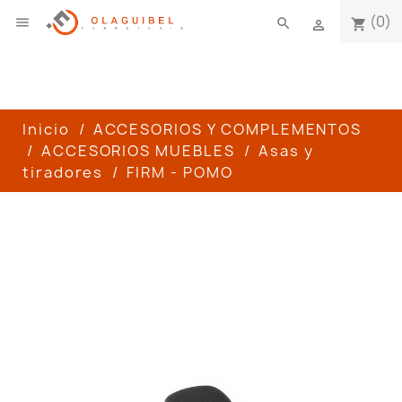
(0)

search
shopping_cart

Inicio
ACCESORIOS Y COMPLEMENTOS
ACCESORIOS MUEBLES
Asas y
tiradores
FIRM - POMO