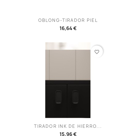
OBLONG-TIRADOR PIEL
16,64 €
favorite_border
TIRADOR INK DE HIERRO...
15,96 €