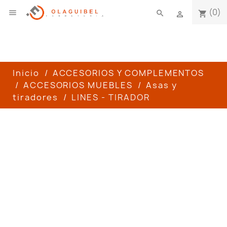
(0)

search
shopping_cart

Inicio
ACCESORIOS Y COMPLEMENTOS
ACCESORIOS MUEBLES
Asas y
tiradores
LINES - TIRADOR