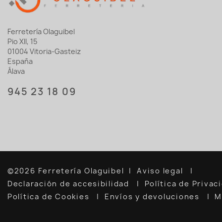
Ferretería Olaguibel
Pio XII, 15
01004 Vitoria-Gasteiz
España
Álava
945 23 18 09
©2026 Ferretería Olaguibel
Aviso legal
Declaración de accesibilidad
Política de Priva
Política de Cookies
Envíos y devoluciones
M