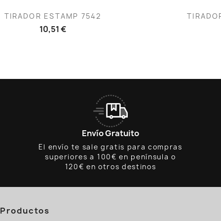
Vista rápida
V


TIRADOR ESTAMP 7542
TIRADO
10,51 €
Envío Gratuito
El envío te sale gratis para compras
superiores a 100€ en península o
120€ en otros destinos
Productos