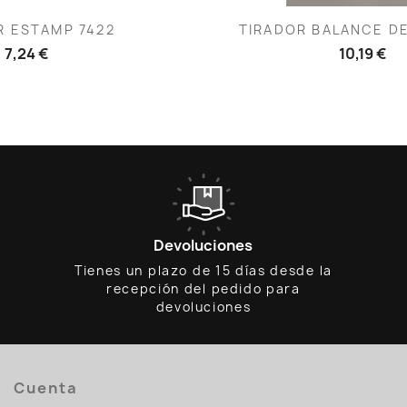
ista rápida
Vista rápid

R ESTAMP 7422
TIRADOR BALANCE DE
7,24 €
10,19 €
Devoluciones
Tienes un plazo de 15 días desde la
recepción del pedido para
devoluciones
Cuenta