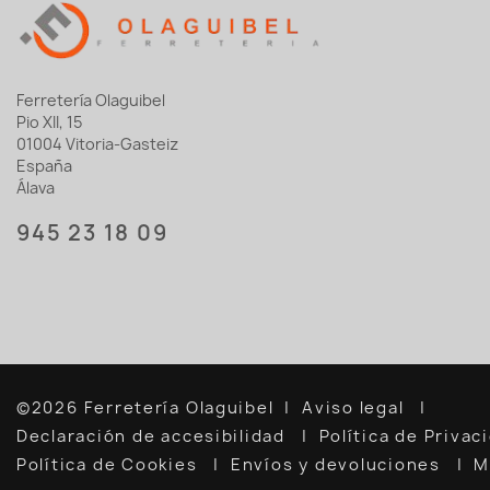
Ferretería Olaguibel
Pio XII, 15
01004 Vitoria-Gasteiz
España
Álava
945 23 18 09
©2026 Ferretería Olaguibel
Aviso legal
Declaración de accesibilidad
Política de Priva
Política de Cookies
Envíos y devoluciones
M