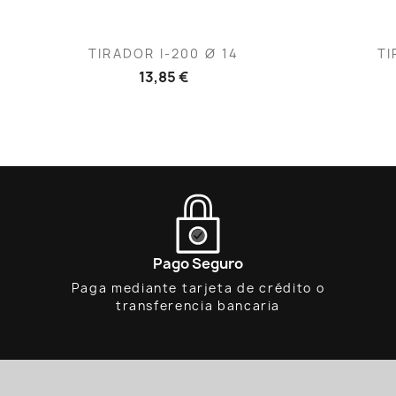
Vista rápida

TIRADOR I-200 Ø 14
TI
13,85 €
Pago Seguro
Paga mediante tarjeta de crédito o
transferencia bancaria