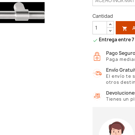
Cantidad

Entrega entre 7 

Pago Segur
Paga median
Envío Gratui
El envío te
otros desti
Devolucione
Tienes un p