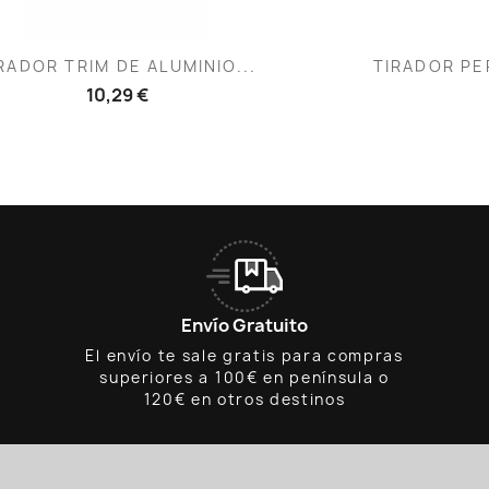
Vista rápida
V


RADOR TRIM DE ALUMINIO...
TIRADOR PER
10,29 €
Envío Gratuito
El envío te sale gratis para compras
superiores a 100€ en península o
120€ en otros destinos