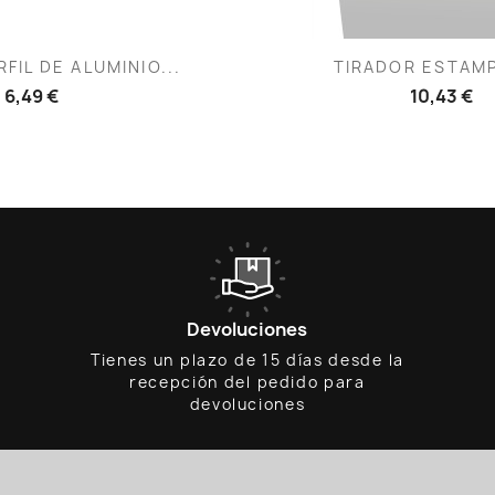
ista rápida
Vista rápid

FIL DE ALUMINIO...
TIRADOR ESTAMP
6,49 €
10,43 €
Devoluciones
Tienes un plazo de 15 días desde la
recepción del pedido para
devoluciones