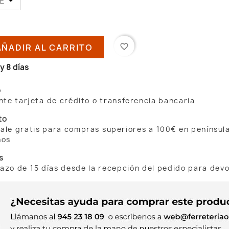
AÑADIR AL CARRITO
favorite_border
y 8 días
o
te tarjeta de crédito o transferencia bancaria
to
 sale gratis para compras superiores a 100€ en penínsul
nos
s
lazo de 15 días desde la recepción del pedido para dev