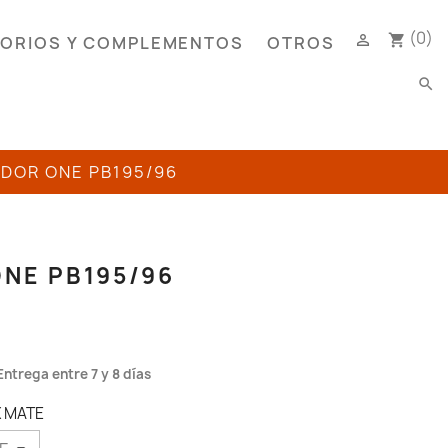
(0)

shopping_cart
ORIOS Y COMPLEMENTOS
OTROS
search
ADOR ONE PB195/96
ONE PB195/96
Entrega entre 7 y 8 días
X MATE