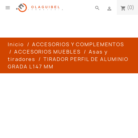
(0)

search
shopping_cart

Inicio
ACCESORIOS Y COMPLEMENTOS
ACCESORIOS MUEBLES
Asas y
tiradores
TIRADOR PERFIL DE ALUMINIO
GRADA L147 MM