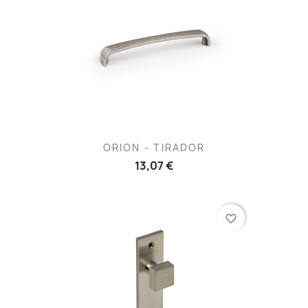
ORION - TIRADOR
13,07 €
favorite_border