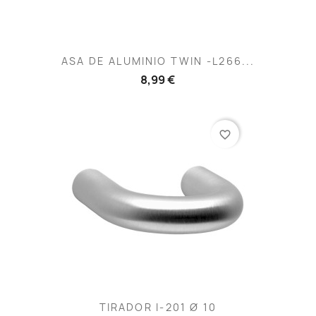
ASA DE ALUMINIO TWIN -L266...
8,99 €
favorite_border
TIRADOR I-201 Ø 10