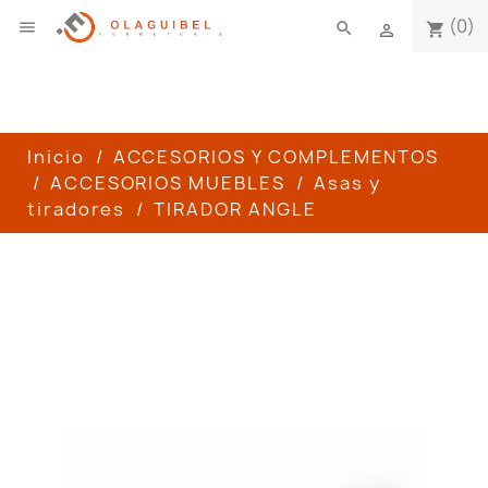
(0)

search
shopping_cart

Inicio
ACCESORIOS Y COMPLEMENTOS
ACCESORIOS MUEBLES
Asas y
tiradores
TIRADOR ANGLE