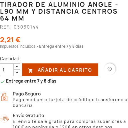
TIRADOR DE ALUMINIO ANGLE -
L90 MM Y DISTANCIA CENTROS
64 MM
REF.: 03060144
2,21 €
Impuestos incluidos
Entrega entre 7 y 8 días
Cantidad
AÑADIR AL CARRITO
favorite_border

Entrega entre 7 y 8 días

Pago Seguro
Paga mediante tarjeta de crédito o transferencia
bancaria
Envío Gratuito
El envío te sale gratis para compras superiores a
100€ en península o 120€ en otros destinos