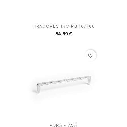
TIRADORES INC PBI16/160
64,89 €
favorite_border
PURA - ASA