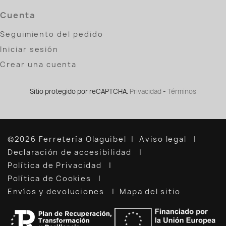
Cuenta
Seguimiento del pedido
Iniciar sesión
Crear una cuenta
Sitio protegido por reCAPTCHA.
Privacidad
-
Términos
©2026 Ferretería Olaguibel
Aviso legal
Declaración de accesibilidad
Política de Privacidad
Política de Cookies
Envíos y devoluciones
Mapa del sitio