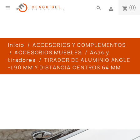
(0)

search
shopping_cart

Inicio
ACCESORIOS Y COMPLEMENTOS
ACCESORIOS MUEBLES
Asas y
tiradores
TIRADOR DE ALUMINIO ANGLE
-L90 MM Y DISTANCIA CENTROS 64 MM