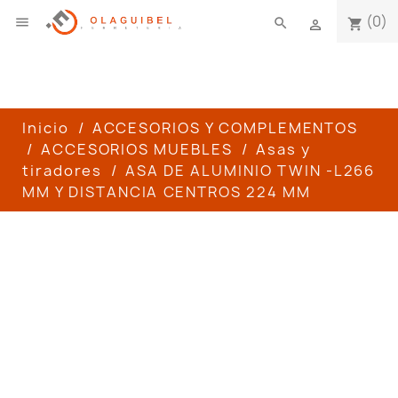
(0)

search
shopping_cart

Inicio
ACCESORIOS Y COMPLEMENTOS
ACCESORIOS MUEBLES
Asas y
tiradores
ASA DE ALUMINIO TWIN -L266
MM Y DISTANCIA CENTROS 224 MM