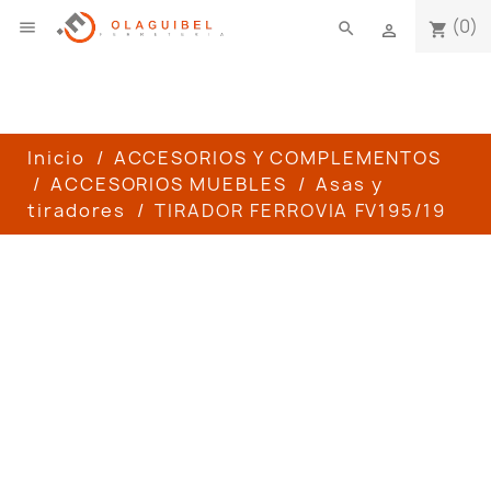
(0)

search
shopping_cart

Inicio
ACCESORIOS Y COMPLEMENTOS
ACCESORIOS MUEBLES
Asas y
tiradores
TIRADOR FERROVIA FV195/19