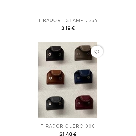
TIRADOR ESTAMP 7554
2,19 €
favorite_border
TIRADOR CUERO 008
21,40 €