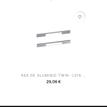
favorite_border
ASA DE ALUMINIO TWIN -L516...
29,06 €