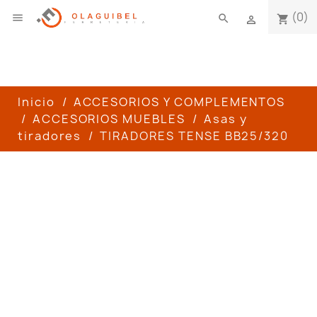
(0)

search
shopping_cart

Inicio
ACCESORIOS Y COMPLEMENTOS
ACCESORIOS MUEBLES
Asas y
tiradores
TIRADORES TENSE BB25/320