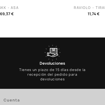
ista rápida
Vista rápid

NKK - ASA
RAVIOLO - TIR
69,37 €
11,74 €
Devoluciones
Tienes un plazo de 15 días desde la
recepción del pedido para
devoluciones
Cuenta