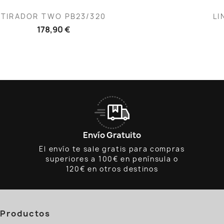
Vista rápida
V


TIRADOR TWO PB23/320
LI
178,90 €
Envío Gratuito
El envío te sale gratis para compras
superiores a 100€ en península o
120€ en otros destinos
Productos