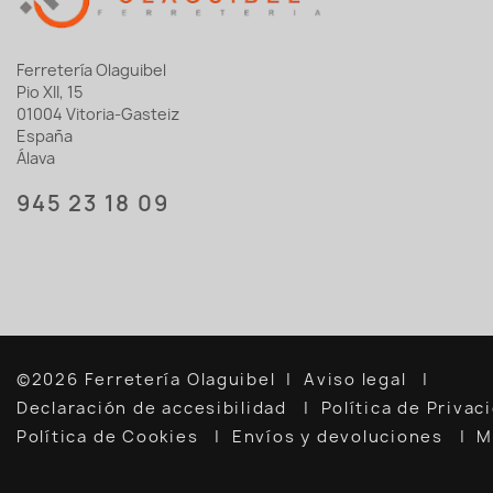
Ferretería Olaguibel
Pio XII, 15
01004 Vitoria-Gasteiz
España
Álava
945 23 18 09
©2026 Ferretería Olaguibel
Aviso legal
Declaración de accesibilidad
Política de Priva
Política de Cookies
Envíos y devoluciones
M