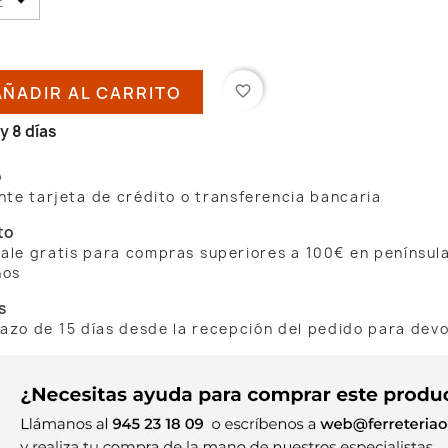
AÑADIR AL CARRITO
favorite_border
y 8 días
o
te tarjeta de crédito o transferencia bancaria
to
 sale gratis para compras superiores a 100€ en penínsul
nos
s
lazo de 15 días desde la recepción del pedido para dev