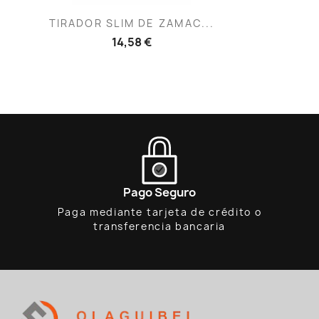
Vista rápida

TIRADOR SLIM DE ZAMAC...
14,58 €
Pago Seguro
Paga mediante tarjeta de crédito o
transferencia bancaria