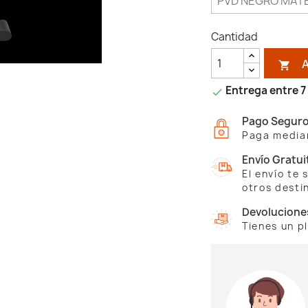
Cantidad

Entrega entre 7 

Pago Segur
Paga median
Envío Gratui
El envío te
otros desti
Devolucione
Tienes un p