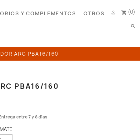
(0)

shopping_cart
ORIOS Y COMPLEMENTOS
OTROS
search
ADOR ARC PBA16/160
ARC PBA16/160
Entrega entre 7 y 8 días
 MATE