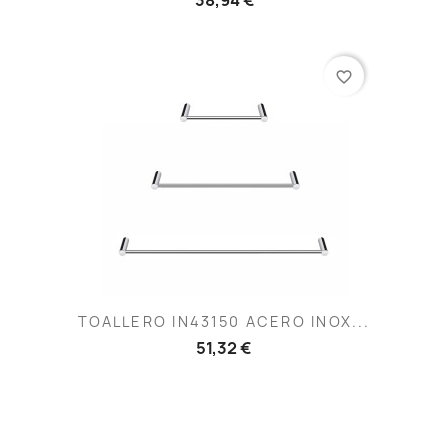
favorite_border
TOALLERO IN43150 ACERO INOX...
51,32 €