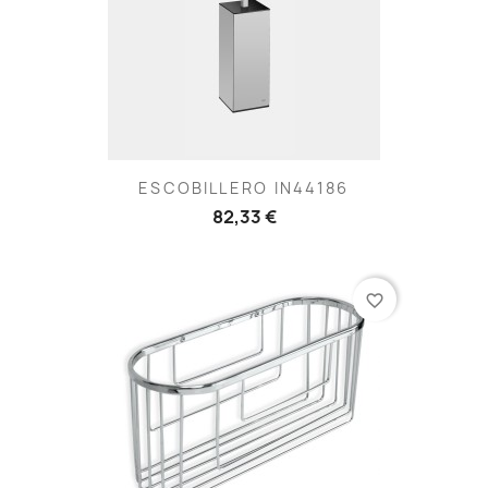
ESCOBILLERO IN44186
82,33 €
favorite_border