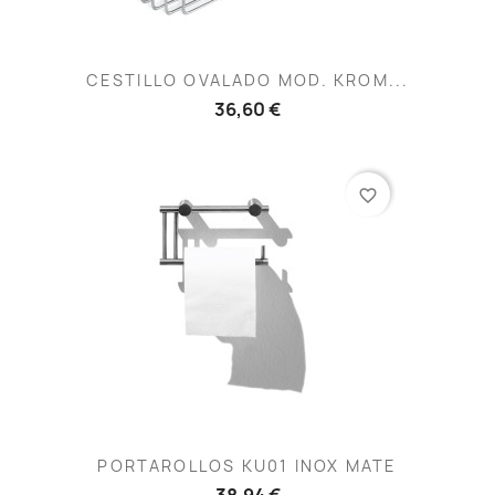
CESTILLO OVALADO MOD. KROM...
36,60 €
favorite_border
PORTAROLLOS KU01 INOX MATE
38,94 €