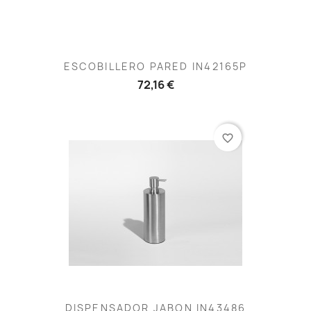
ESCOBILLERO PARED IN42165P
72,16 €
favorite_border
DISPENSADOR JABON IN43486