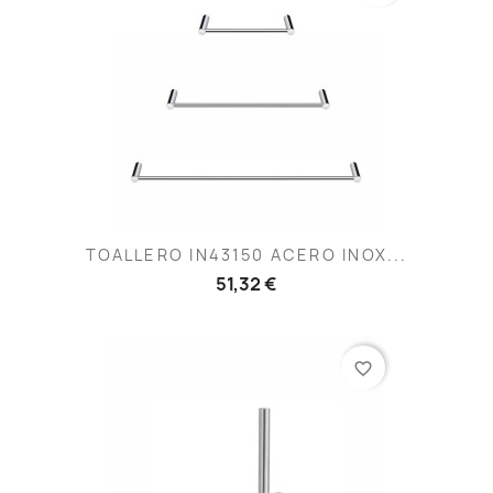
TOALLERO IN43150 ACERO INOX...
51,32 €
favorite_border