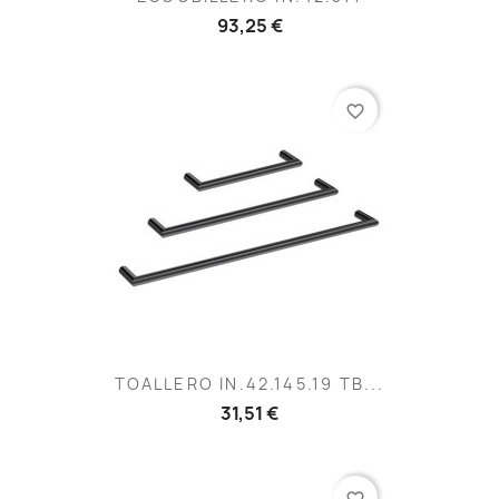
93,25 €
favorite_border
TOALLERO IN.42.145.19 TB...
31,51 €