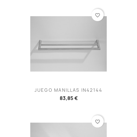
favorite_border
JUEGO MANILLAS IN42144
83,85 €
favorite_border