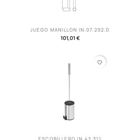
JUEGO MANILLON IN.07.292.D
101,01 €
favorite_border
ESCOBILLERO IN.42.311