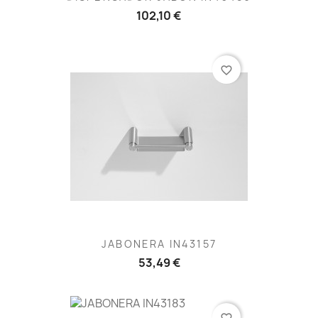
102,10 €
favorite_border
JABONERA IN43157
53,49 €
favorite_border