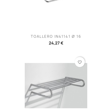
TOALLERO IN41141 Ø 16
24,27 €
favorite_border