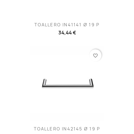
TOALLERO IN41141 Ø 19 P
34,44 €
favorite_border
TOALLERO IN42145 Ø 19 P