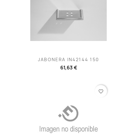
JABONERA IN42144 150
61,63 €
favorite_border