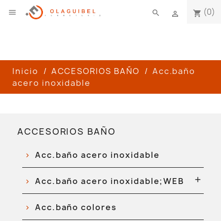
(0)

search
shopping_cart

Inicio
ACCESORIOS BAÑO
Acc.baño
acero inoxidable
ACCESORIOS BAÑO
Acc.baño acero inoxidable

Acc.baño acero inoxidable;WEB
Acc.baño colores