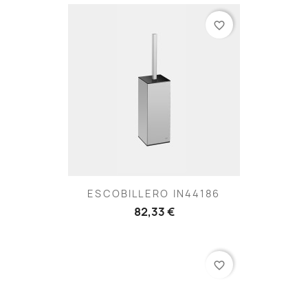
favorite_border
ESCOBILLERO IN44186
82,33 €
favorite_border