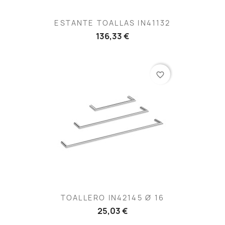
ESTANTE TOALLAS IN41132
136,33 €
favorite_border
TOALLERO IN42145 Ø 16
25,03 €