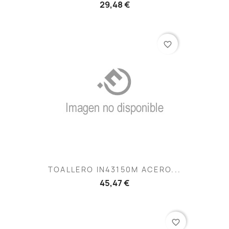
29,48 €
favorite_border
TOALLERO IN43150M ACERO...
45,47 €
favorite_border