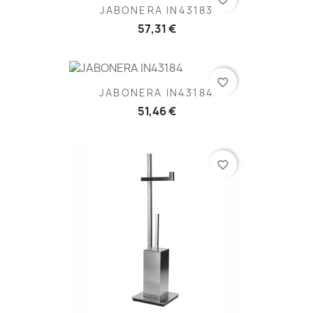
JABONERA IN43183
57,31 €
favorite_border
JABONERA IN43184
51,46 €
favorite_border