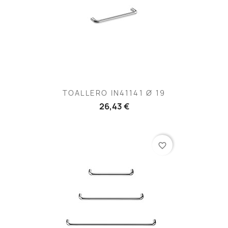
TOALLERO IN41141 Ø 19
26,43 €
favorite_border