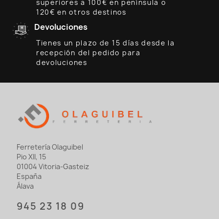
superiores a 100€ en península o
120€ en otros destinos
Devoluciones
Tienes un plazo de 15 días desde la
recepción del pedido para
devoluciones
Ferretería Olaguibel
Pio XII, 15
01004 Vitoria-Gasteiz
España
Álava
945 23 18 09