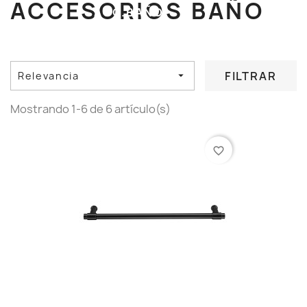
ACCESORIOS BAÑO
ACC.BAÑO
COLORES
FILTRAR
Relevancia

Mostrando 1-6 de 6 artículo(s)
favorite_border