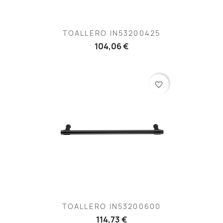
TOALLERO IN53200425
104,06 €
favorite_border
TOALLERO IN53200600
114,73 €