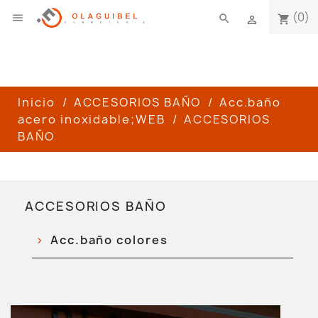
(0)

search
shopping_cart

Inicio
ACCESORIOS BAÑO
Acc.baño
acero inoxidable;WEB
ACCESORIOS
BAÑO
ACCESORIOS BAÑO
Acc.baño colores