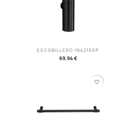
ESCOBILLERO IN42165P
69,94 €
favorite_border