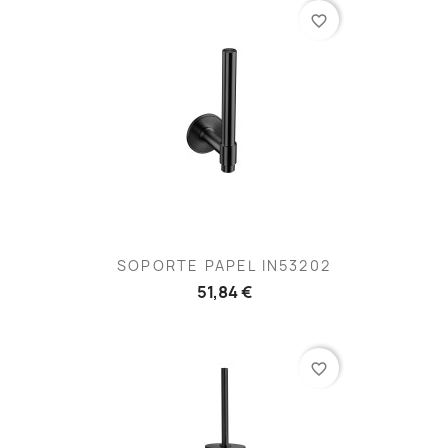
favorite_border
SOPORTE PAPEL IN53202
51,84 €
favorite_border