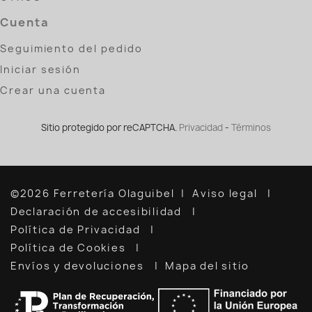
Cuenta
Seguimiento del pedido
Iniciar sesión
Crear una cuenta
Sitio protegido por reCAPTCHA.
Privacidad
-
Términos
©2026 Ferretería Olaguibel
Aviso legal
Declaración de accesibilidad
Política de Privacidad
Política de Cookies
Envíos y devoluciones
Mapa del sitio