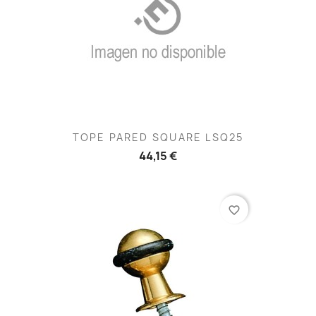
TOPE PARED SQUARE LSQ25
44,15 €
favorite_border