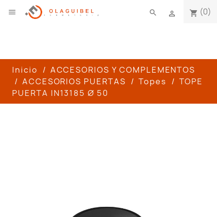
(0)

search
shopping_cart

Inicio
ACCESORIOS Y COMPLEMENTOS
ACCESORIOS PUERTAS
Topes
TOPE
PUERTA IN13185 Ø 50