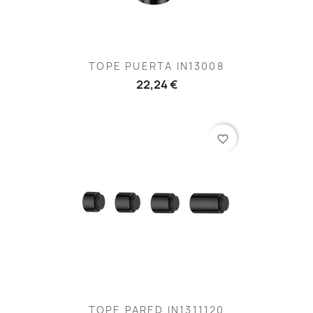
TOPE PUERTA IN13008
22,24 €
favorite_border
TOPE PARED IN1311120