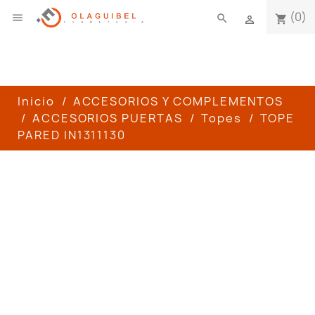
(0)

search
shopping_cart

Inicio
ACCESORIOS Y COMPLEMENTOS
ACCESORIOS PUERTAS
Topes
TOPE
PARED IN1311130