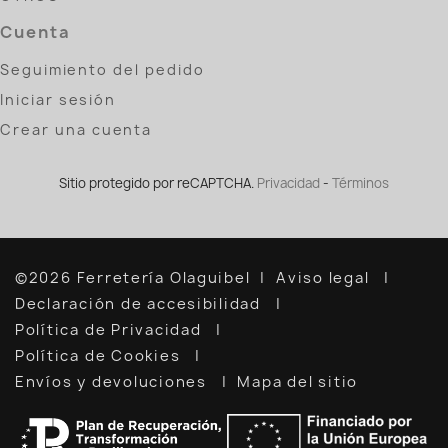
Cuenta
Seguimiento del pedido
Iniciar sesión
Crear una cuenta
Sitio protegido por reCAPTCHA.
Privacidad
-
Términos
©2026 Ferretería Olaguibel
Aviso legal
Declaración de accesibilidad
Política de Privacidad
Política de Cookies
Envíos y devoluciones
Mapa del sitio