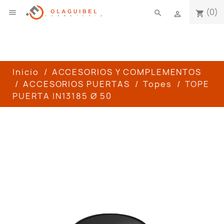
(0)

search
shopping_cart

Inicio
ACCESORIOS Y COMPLEMENTOS
ACCESORIOS PUERTAS
Topes
TOPE
PUERTA IN13185 Ø 50