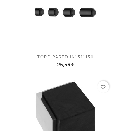
TOPE PARED IN1311130
26,56 €
favorite_border