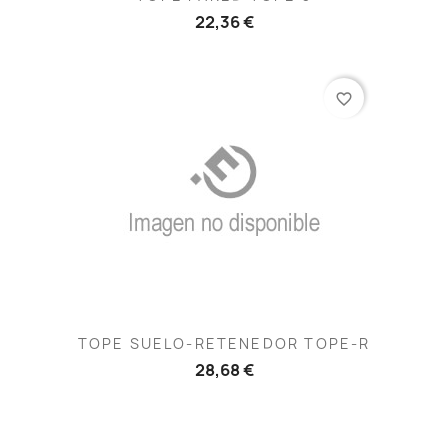
22,36 €
favorite_border
TOPE SUELO-RETENEDOR TOPE-R
28,68 €