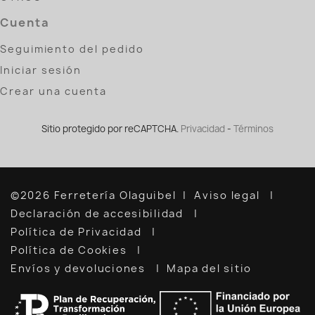
Cuenta
Seguimiento del pedido
Iniciar sesión
Crear una cuenta
Sitio protegido por reCAPTCHA.
Privacidad
-
Términos
©2026 Ferretería Olaguibel
Aviso legal
Declaración de accesibilidad
Política de Privacidad
Política de Cookies
Envíos y devoluciones
Mapa del sitio