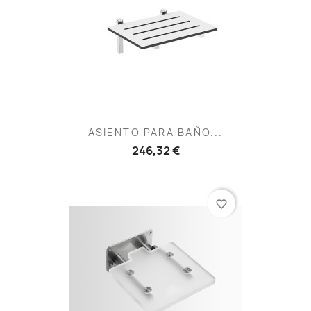
ASIENTO PARA BAÑO...
246,32 €
favorite_border