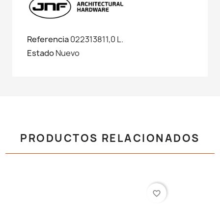
Referencia
022313811,0 L.
Estado
Nuevo
PRODUCTOS RELACIONADOS
favorite_border