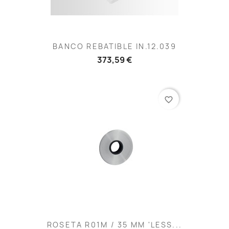
BANCO REBATIBLE IN.12.039
373,59 €
favorite_border
ROSETA R01M / 35 MM 'LESS...