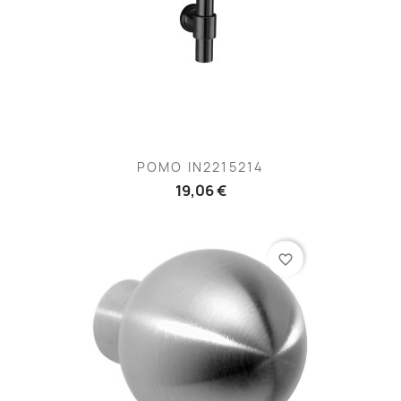
POMO IN2215214
19,06 €
favorite_border