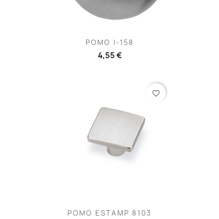
POMO I-158
4,55 €
favorite_border
POMO ESTAMP 8103