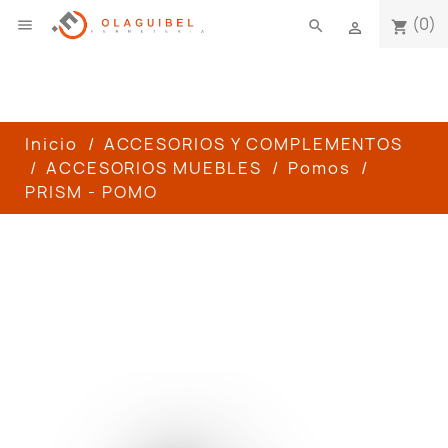
(0)

search
shopping_cart

Inicio
ACCESORIOS Y COMPLEMENTOS
ACCESORIOS MUEBLES
Pomos
PRISM - POMO