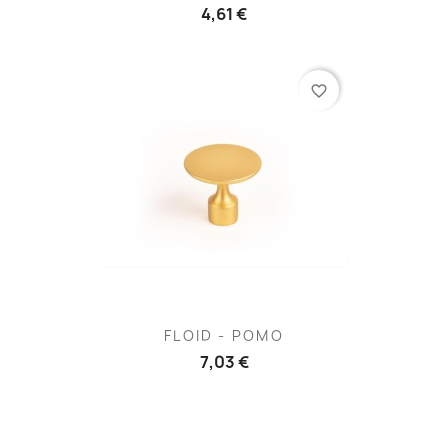
4,61 €
favorite_border
FLOID - POMO
7,03 €