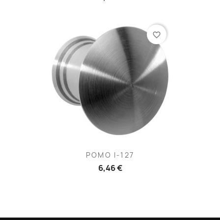
favorite_border
POMO I-127
6,46 €