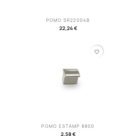
POMO SR22004B
22,24 €
favorite_border
POMO ESTAMP 8800
2,58 €