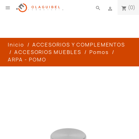
(0)

search
shopping_cart

Inicio
ACCESORIOS Y COMPLEMENTOS
ACCESORIOS MUEBLES
Pomos
ARPA - POMO