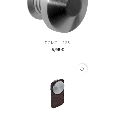
POMO I-125
6,98 €
favorite_border