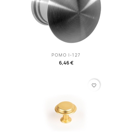
POMO I-127
6,46 €
favorite_border