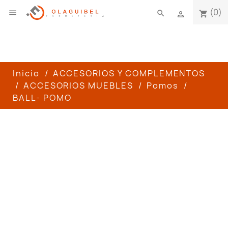
(0)

search
shopping_cart

Inicio
ACCESORIOS Y COMPLEMENTOS
ACCESORIOS MUEBLES
Pomos
BALL- POMO