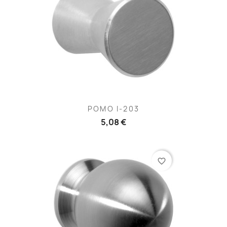
POMO I-203
5,08 €
favorite_border