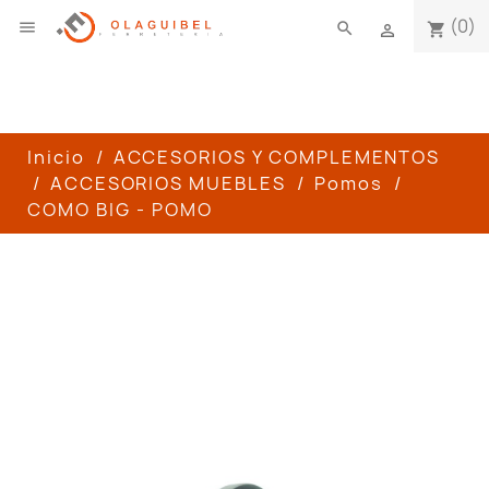
(0)

search
shopping_cart

Inicio
ACCESORIOS Y COMPLEMENTOS
ACCESORIOS MUEBLES
Pomos
COMO BIG - POMO