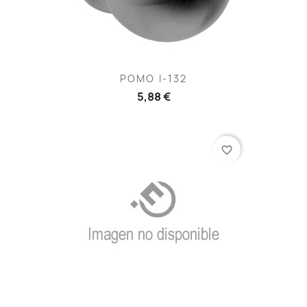
POMO I-132
5,88 €
favorite_border