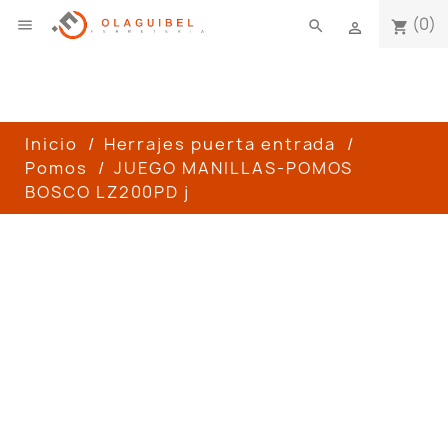
(0)

search
shopping_cart

Inicio
Herrajes puerta entrada
Pomos
JUEGO MANILLAS-POMOS
BOSCO LZ200PD j