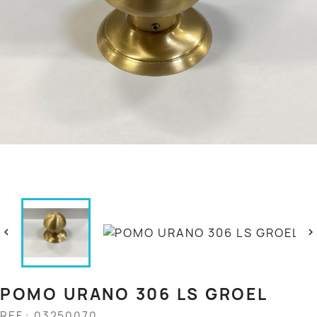


POMO URANO 306 LS GROEL
REF.: 03250070