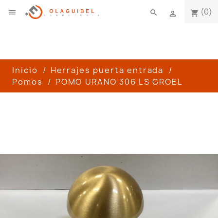
(0)

search
shopping_cart

Inicio
Herrajes puerta entrada
Pomos
POMO URANO 306 LS GROEL