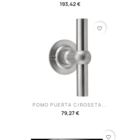
193,42 €
favorite_border
POMO PUERTA C/ROSETA...
79,27 €
favorite_border