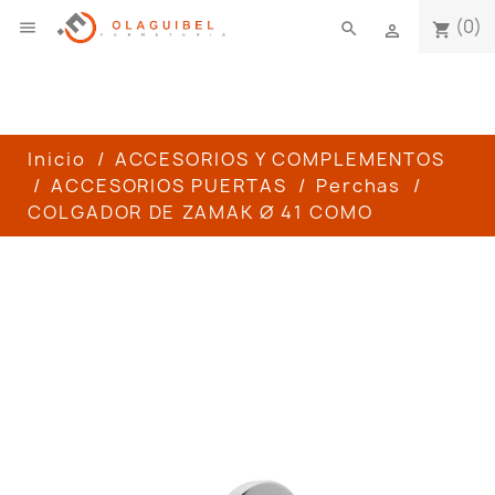
(0)

search
shopping_cart

Inicio
ACCESORIOS Y COMPLEMENTOS
ACCESORIOS PUERTAS
Perchas
COLGADOR DE ZAMAK Ø 41 COMO