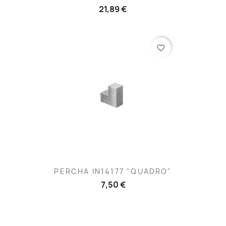
21,89 €
favorite_border
PERCHA IN14177 "QUADRO"
7,50 €