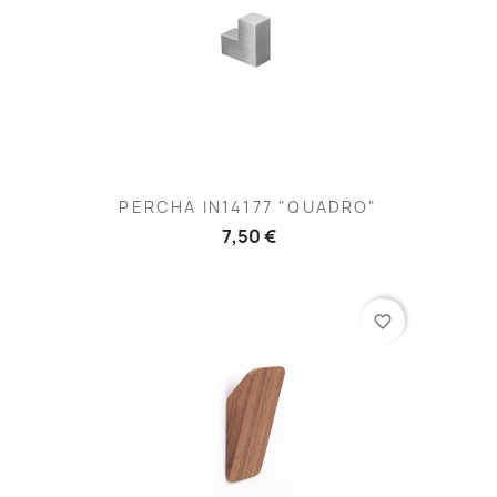
PERCHA IN14177 "QUADRO"
7,50 €
favorite_border