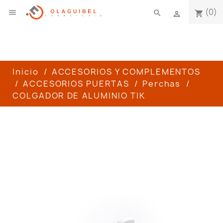
(0)

search
shopping_cart

Inicio
ACCESORIOS Y COMPLEMENTOS
ACCESORIOS PUERTAS
Perchas
COLGADOR DE ALUMINIO TIK