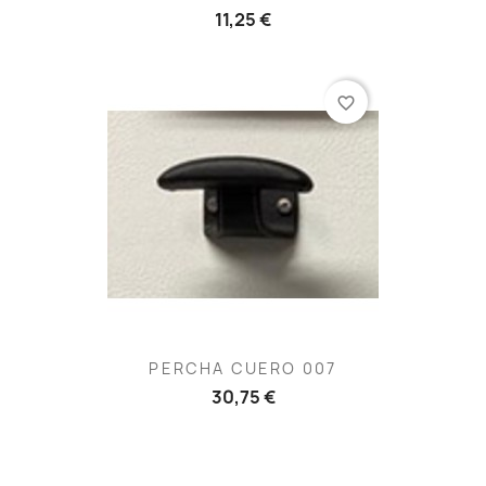
11,25 €
favorite_border
PERCHA CUERO 007
30,75 €