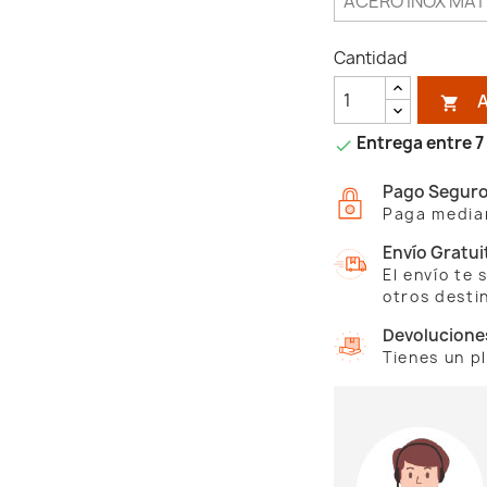
Cantidad

Entrega entre 7 

Pago Segur
Paga median
Envío Gratui
El envío te
otros desti
Devolucione
Tienes un p