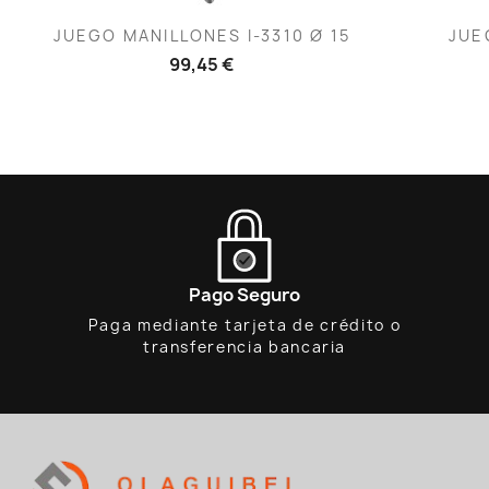
Vista rápida

JUEGO MANILLONES I-3310 Ø 15
JUE
99,45 €
Pago Seguro
Paga mediante tarjeta de crédito o
transferencia bancaria