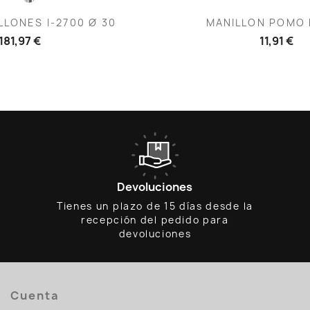
ista rápida
Vista rápid

LONES I-2700 Ø 30
MANILLON POMO F
181,97 €
11,91 €
Devoluciones
Tienes un plazo de 15 días desde la
recepción del pedido para
devoluciones
Cuenta