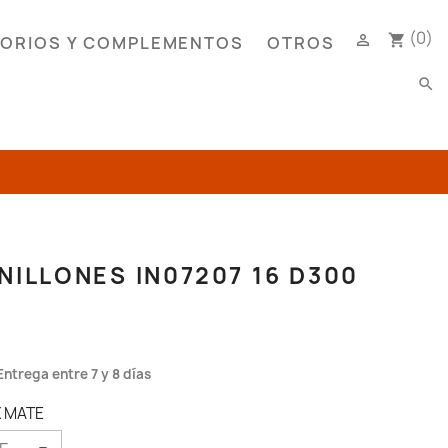
(0)

shopping_cart
ORIOS Y COMPLEMENTOS
OTROS
search
ILLONES IN07207 16 D300
Entrega entre 7 y 8 días
X MATE