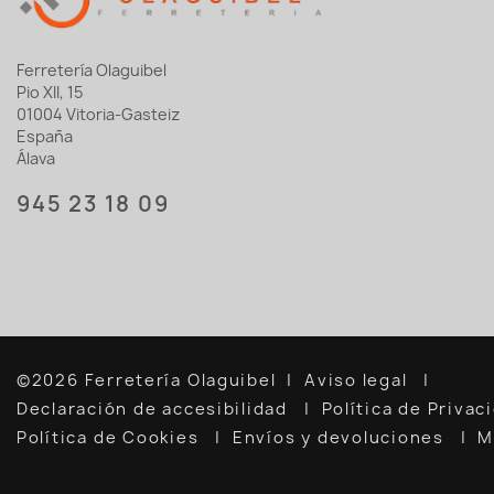
Ferretería Olaguibel
Pio XII, 15
01004 Vitoria-Gasteiz
España
Álava
945 23 18 09
©2026 Ferretería Olaguibel
Aviso legal
Declaración de accesibilidad
Política de Priva
Política de Cookies
Envíos y devoluciones
M