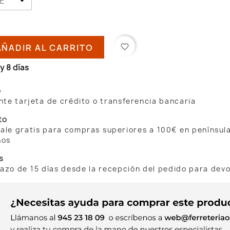
AÑADIR AL CARRITO
favorite_border
y 8 días
o
te tarjeta de crédito o transferencia bancaria
to
 sale gratis para compras superiores a 100€ en penínsul
nos
s
lazo de 15 días desde la recepción del pedido para dev