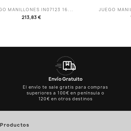
Vista rápida
V


GO MANILLONES IN07123 16...
JUEGO MANIL
213,83 €
Envío Gratuito
El envío te sale gratis para compras
superiores a 100€ en península o
120€ en otros destinos
Productos