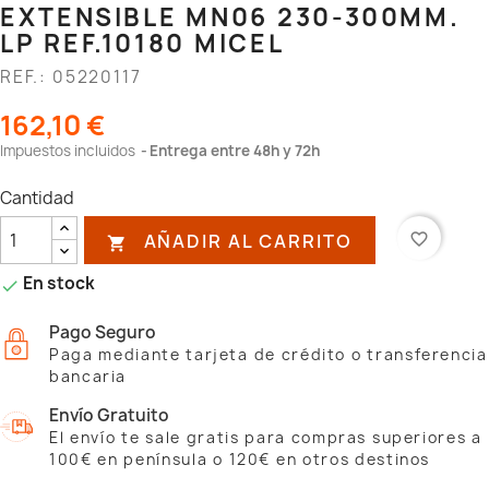
EXTENSIBLE MN06 230-300MM.
LP REF.10180 MICEL
REF.: 05220117
162,10 €
Impuestos incluidos
Entrega entre 48h y 72h
Cantidad
AÑADIR AL CARRITO
favorite_border

En stock

Pago Seguro
Paga mediante tarjeta de crédito o transferencia
bancaria
Envío Gratuito
El envío te sale gratis para compras superiores a
100€ en península o 120€ en otros destinos