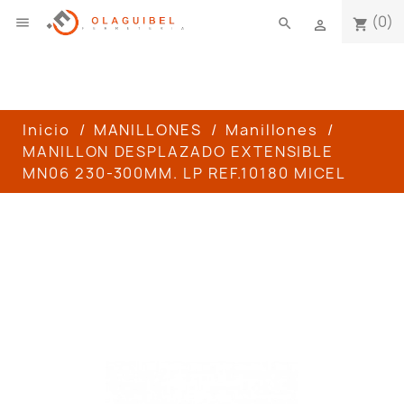
(0)

search
shopping_cart

Inicio
MANILLONES
Manillones
MANILLON DESPLAZADO EXTENSIBLE
MN06 230-300MM. LP REF.10180 MICEL