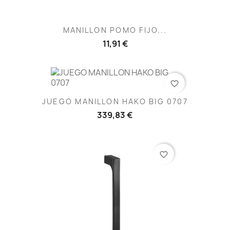
MANILLON POMO FIJO...
11,91 €
favorite_border
JUEGO MANILLON HAKO BIG 0707
339,83 €
favorite_border