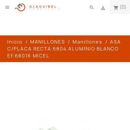
(0)

search
shopping_cart

Inicio
MANILLONES
Manillones
ASA
C/PLACA RECTA 6804 ALUMINIO BLANCO
EF.68018 MICEL