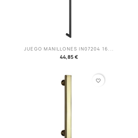
JUEGO MANILLONES IN07204 16...
44,85 €
favorite_border