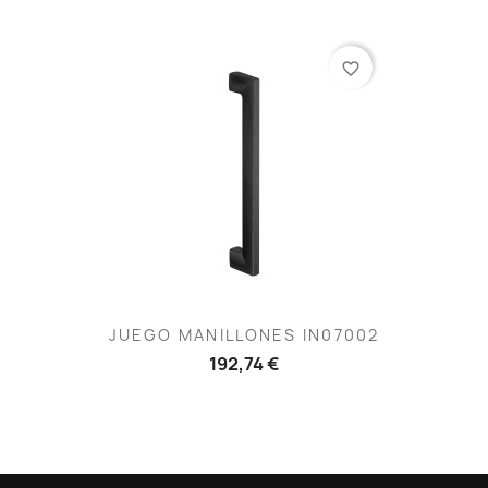
favorite_border
JUEGO MANILLONES IN07002
192,74 €