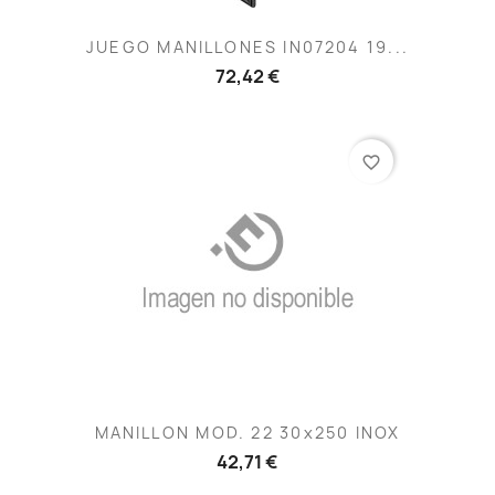
JUEGO MANILLONES IN07204 19...
72,42 €
favorite_border
MANILLON MOD. 22 30x250 INOX
42,71 €