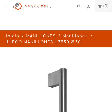
(0)

search
shopping_cart

Inicio
MANILLONES
Manillones
JUEGO MANILLONES I-3330 Ø 30