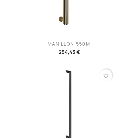
MANILLON 550M
254,43 €
favorite_border