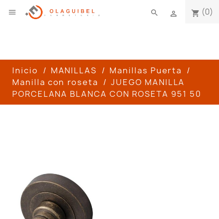
(0)

search
shopping_cart

Inicio
MANILLAS
Manillas Puerta
Manilla con roseta
JUEGO MANILLA
PORCELANA BLANCA CON ROSETA 951 50