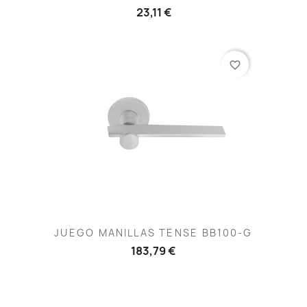
23,11 €
favorite_border
JUEGO MANILLAS TENSE BB100-G
183,79 €