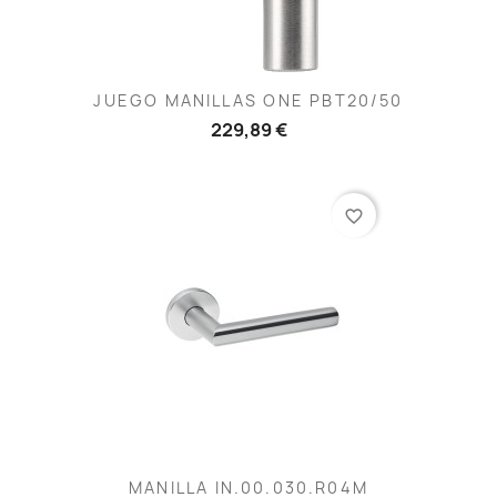
JUEGO MANILLAS ONE PBT20/50
229,89 €
favorite_border
MANILLA IN.00.030.R04M