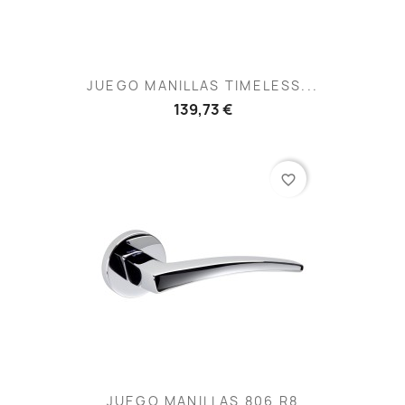
JUEGO MANILLAS TIMELESS...
139,73 €
favorite_border
JUEGO MANILLAS 806 R8