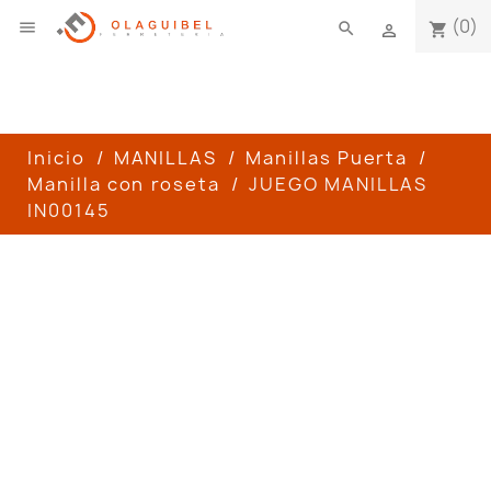
(0)

search
shopping_cart

Inicio
MANILLAS
Manillas Puerta
Manilla con roseta
JUEGO MANILLAS
IN00145