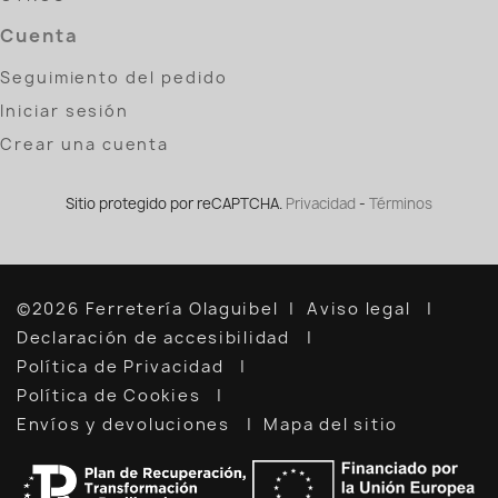
Cuenta
Seguimiento del pedido
Iniciar sesión
Crear una cuenta
Sitio protegido por reCAPTCHA.
Privacidad
-
Términos
©2026 Ferretería Olaguibel
Aviso legal
Declaración de accesibilidad
Política de Privacidad
Política de Cookies
Envíos y devoluciones
Mapa del sitio