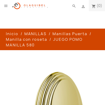
(0)

search
shopping_cart

Inicio
MANILLAS
Manillas Puerta
Manilla con roseta
JUEGO POMO
MANILLA 580