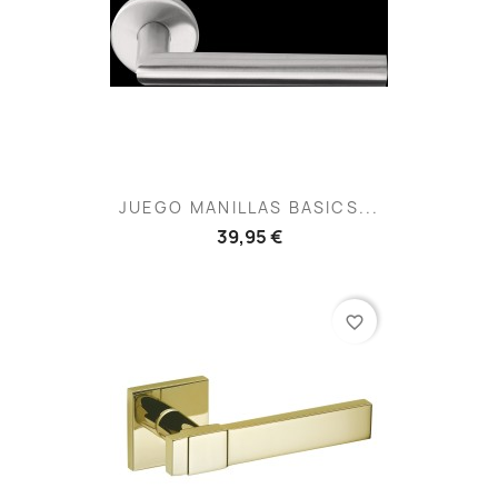
JUEGO MANILLAS BASICS...
39,95 €
favorite_border