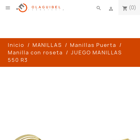
(0)

search
shopping_cart

Inicio
MANILLAS
Manillas Puerta
Manilla con roseta
JUEGO MANILLAS
550 R3