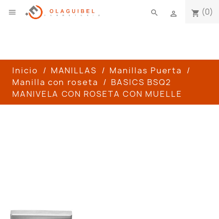
(0)

search
shopping_cart

Inicio
MANILLAS
Manillas Puerta
Manilla con roseta
BASICS BSQ2
MANIVELA CON ROSETA CON MUELLE