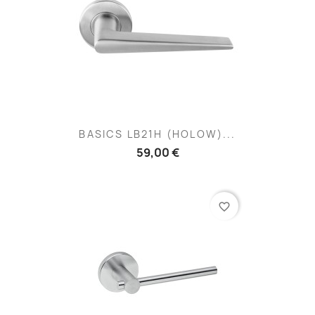
BASICS LB21H (HOLOW)...
59,00 €
favorite_border