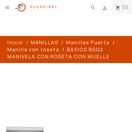
(0)

search
shopping_cart

Inicio
MANILLAS
Manillas Puerta
Manilla con roseta
BASICS BSQ2
MANIVELA CON ROSETA CON MUELLE