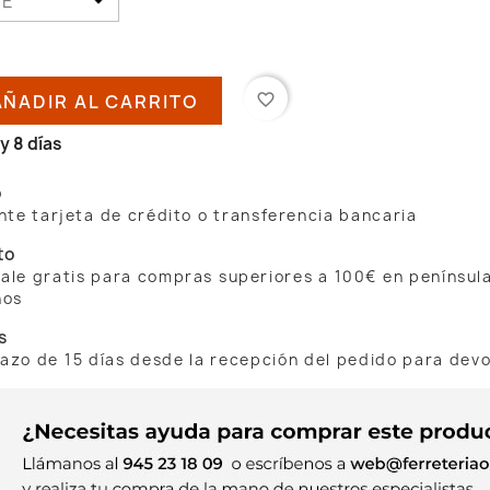
AÑADIR AL CARRITO
favorite_border
y 8 días
o
te tarjeta de crédito o transferencia bancaria
to
 sale gratis para compras superiores a 100€ en penínsul
nos
s
lazo de 15 días desde la recepción del pedido para dev