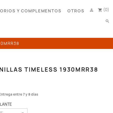
(0)

shopping_cart
ORIOS Y COMPLEMENTOS
OTROS
search
30MRR38
NILLAS TIMELESS 1930MRR38
Entrega entre 7 y 8 días
LLANTE