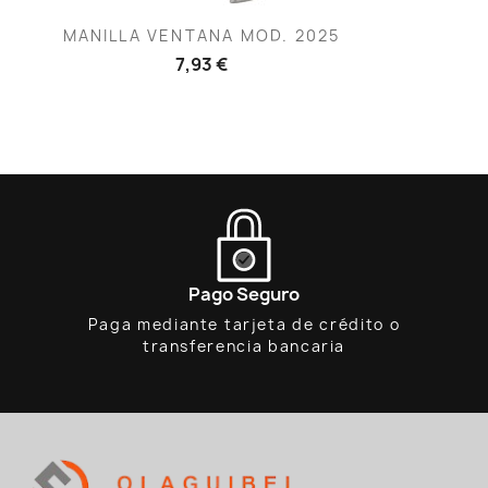
Vista rápida

MANILLA VENTANA MOD. 2025
7,93 €
Pago Seguro
Paga mediante tarjeta de crédito o
transferencia bancaria