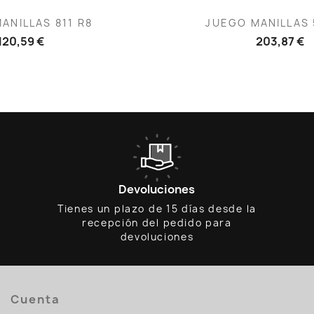
ista rápida
Vista rápid

ANILLAS 811 R8
JUEGO MANILLAS 
120,59 €
203,87 €
Devoluciones
Tienes un plazo de 15 días desde la
recepción del pedido para
devoluciones
Cuenta