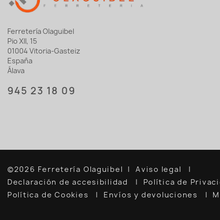
Ferretería Olaguibel
Pio XII, 15
01004 Vitoria-Gasteiz
España
Álava
945 23 18 09
©2026 Ferretería Olaguibel
Aviso legal
Declaración de accesibilidad
Política de Priva
Política de Cookies
Envíos y devoluciones
M