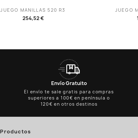
Vista rápida
V


JUEGO MANILLAS 520 R3
JUEGO M
254,52 €
Envío Gratuito
El envío te sale gratis para compras
superiores a 100€ en península o
120€ en otros destinos
Productos