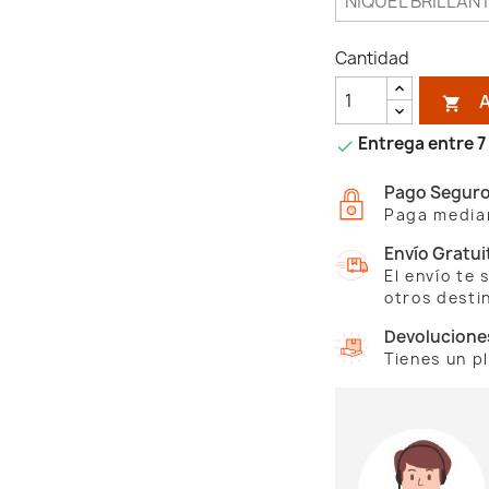
Cantidad

Entrega entre 7 

Pago Segur
Paga median
Envío Gratui
El envío te
otros desti
Devolucione
Tienes un p