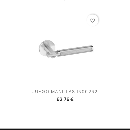
favorite_border
JUEGO MANILLAS IN00262
62,76 €