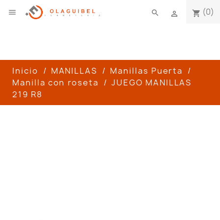
(0)

search
shopping_cart

Inicio
MANILLAS
Manillas Puerta
Manilla con roseta
JUEGO MANILLAS
219 R8