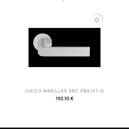
favorite_border
JUEGO MANILLAS ARC PBA101-G
193,10 €