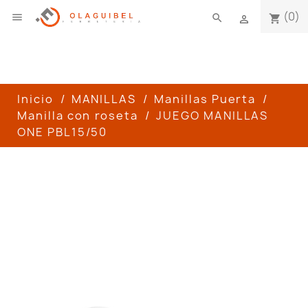
(0)

search
shopping_cart

Inicio
MANILLAS
Manillas Puerta
Manilla con roseta
JUEGO MANILLAS
ONE PBL15/50