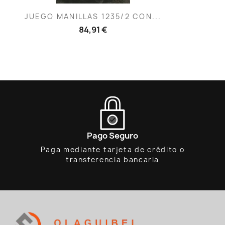
Vista rápida

JUEGO MANILLAS 1235/2 CON...
84,91 €
Pago Seguro
Paga mediante tarjeta de crédito o
transferencia bancaria