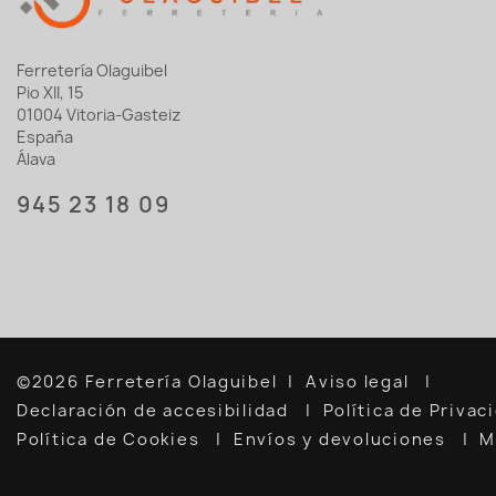
Ferretería Olaguibel
Pio XII, 15
01004 Vitoria-Gasteiz
España
Álava
945 23 18 09
©2026 Ferretería Olaguibel
Aviso legal
Declaración de accesibilidad
Política de Priva
Política de Cookies
Envíos y devoluciones
M