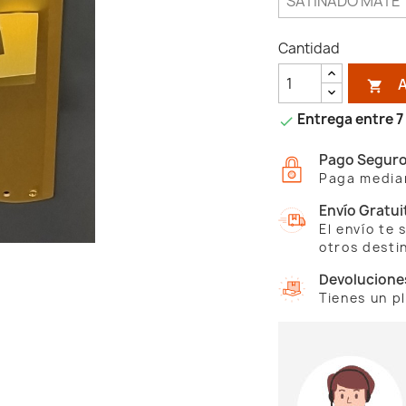
Cantidad

Entrega entre 7 

Pago Segur
Paga median
Envío Gratui
El envío te
otros desti
Devolucione
Tienes un p