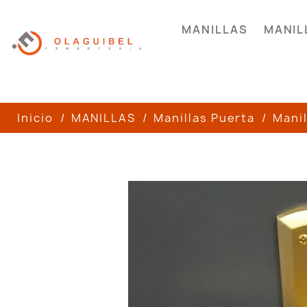
MANILLAS
MANIL
Inicio
MANILLAS
Manillas Puerta
Manil