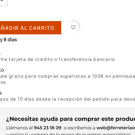
AÑADIR AL CARRITO
favorite_border
y 8 días
o
te tarjeta de crédito o transferencia bancaria
to
 sale gratis para compras superiores a 100€ en penínsul
nos
s
lazo de 15 días desde la recepción del pedido para dev