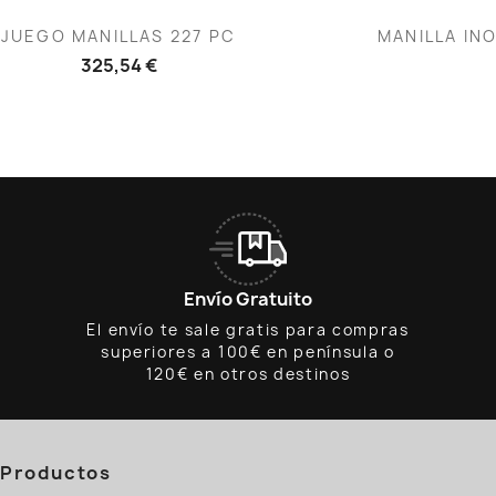
Vista rápida
V


JUEGO MANILLAS 227 PC
MANILLA INO
325,54 €
Envío Gratuito
El envío te sale gratis para compras
superiores a 100€ en península o
120€ en otros destinos
Productos