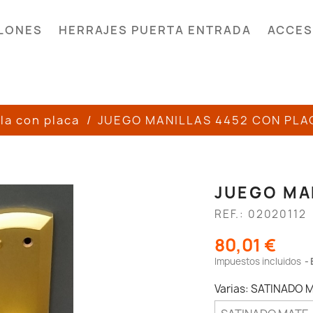
LONES
HERRAJES PUERTA ENTRADA
ACCES
la con placa
JUEGO MANILLAS 4452 CON PLA
JUEGO MA
REF.: 02020112
80,01 €
Impuestos incluidos
Varias: SATINADO 