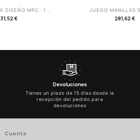
ista rápida
Vista rápid

X DISEÑO MPC -1...
JUEGO MANILLAS 
31,52 €
281,62 €
Devoluciones
Tienes un plazo de 15 días desde la
recepción del pedido para
devoluciones
Cuenta