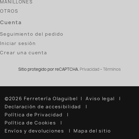
MANILLONES
OTROS
Cuenta
Seguimiento del pedido
Iniciar sesión
Crear una cuenta
Sitio protegido por reCAPTCHA.
Privacidad
-
Términos
©2026 Ferretería Olaguibel
Aviso legal
Declaración de accesibilidad
Política de Privacidad
Política de Cookies
Envíos y devoluciones
Mapa del sitio