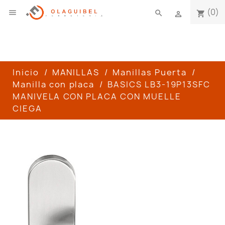
(0)

search
shopping_cart

Inicio
MANILLAS
Manillas Puerta
Manilla con placa
BASICS LB3-19P13SFC
MANIVELA CON PLACA CON MUELLE
CIEGA