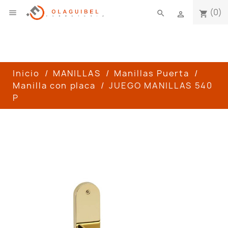
(0)

search
shopping_cart

Inicio
MANILLAS
Manillas Puerta
Manilla con placa
JUEGO MANILLAS 540
P