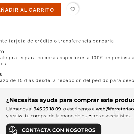
AÑADIR AL CARRITO
favorite_border
o
te tarjeta de crédito o transferencia bancaria
to
 sale gratis para compras superiores a 100€ en penínsul
nos
s
lazo de 15 días desde la recepción del pedido para dev