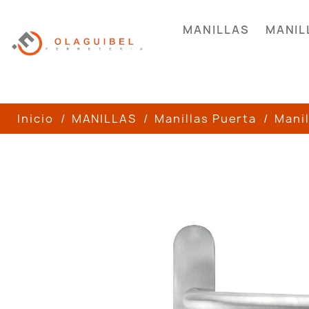
MANILLAS
MANIL
Inicio
MANILLAS
Manillas Puerta
Manil