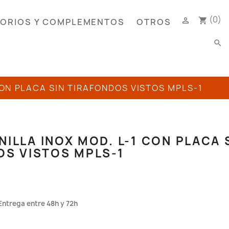
(0)

shopping_cart
ORIOS Y COMPLEMENTOS
OTROS
search
CON PLACA SIN TIRAFONDOS VISTOS MPLS-1
ILLA INOX MOD. L-1 CON PLACA 
OS VISTOS MPLS-1
Entrega entre 48h y 72h