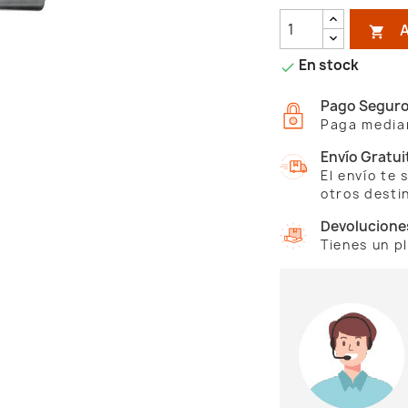

En stock

Pago Segur
Paga median
Envío Gratui
El envío te
otros desti
Devolucione
Tienes un p