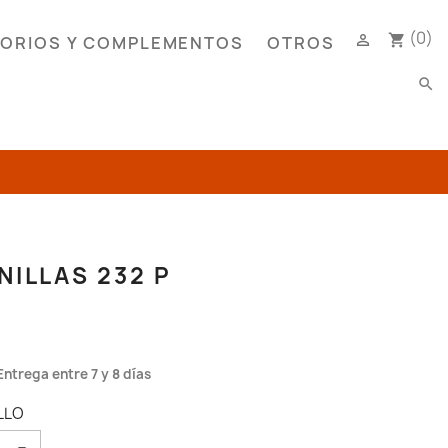
(0)

shopping_cart
ORIOS Y COMPLEMENTOS
OTROS
search
ILLAS 232 P
Entrega entre 7 y 8 días
LLO