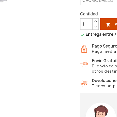
Cantidad

Entrega entre 7 

Pago Segur
Paga median
Envío Gratui
El envío te
otros desti
Devolucione
Tienes un p