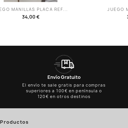
Vista rápida
V


EGO MANILLAS PLACA REF...
JUEGO M
34,00 €
Envío Gratuito
El envío te sale gratis para compras
superiores a 100€ en península o
120€ en otros destinos
Productos