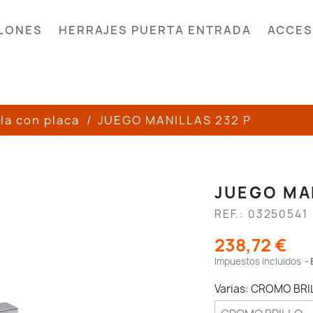
LONES
HERRAJES PUERTA ENTRADA
ACCES
la con placa
JUEGO MANILLAS 232 P
JUEGO MAN
REF.: 03250541
238,72 €
Impuestos incluidos
Varias: CROMO BRI