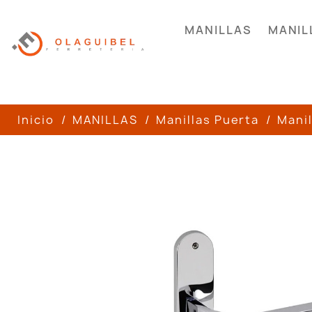
MANILLAS
MANIL
Inicio
MANILLAS
Manillas Puerta
Manil