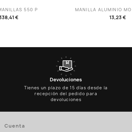
ista rápida
Vista rápid

ANILLAS 550 P
MANILLA ALUMINIO MOD
338,41 €
13,23 €
Devoluciones
Tienes un plazo de 15 días desde la
recepción del pedido para
devoluciones
Cuenta