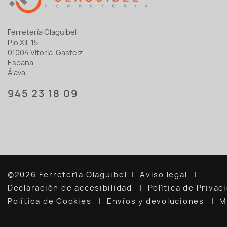
Ferretería Olaguibel
Pio XII, 15
01004 Vitoria-Gasteiz
España
Álava
945 23 18 09
©2026 Ferretería Olaguibel
Aviso legal
Declaración de accesibilidad
Política de Priva
Política de Cookies
Envíos y devoluciones
M