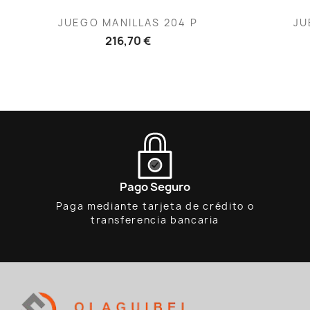
Vista rápida

JUEGO MANILLAS 204 P
JU
216,70 €
Pago Seguro
Paga mediante tarjeta de crédito o
transferencia bancaria