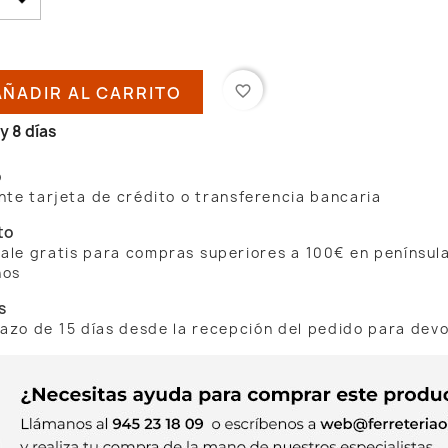
AÑADIR AL CARRITO
favorite_border
y 8 días
o
te tarjeta de crédito o transferencia bancaria
to
 sale gratis para compras superiores a 100€ en penínsul
nos
s
lazo de 15 días desde la recepción del pedido para dev