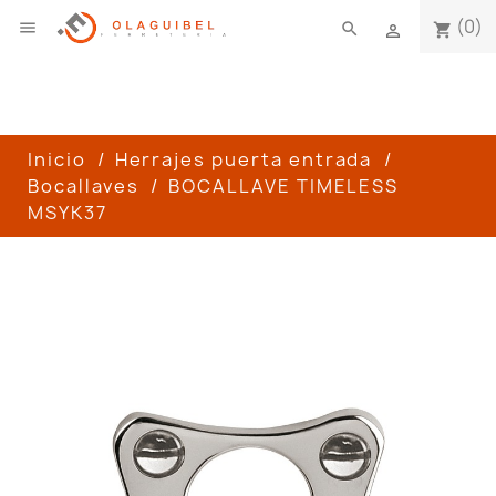
(0)

search
shopping_cart

Inicio
Herrajes puerta entrada
Bocallaves
BOCALLAVE TIMELESS
MSYK37