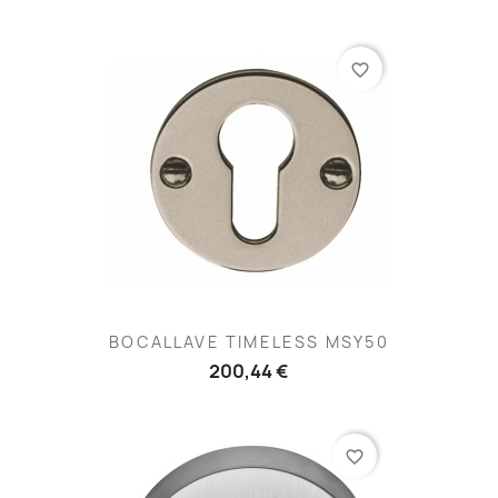
favorite_border
BOCALLAVE TIMELESS MSY50
200,44 €
favorite_border