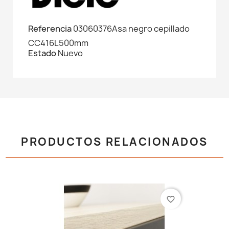
Referencia
03060376Asa negro cepillado
CC416L500mm
Estado
Nuevo
PRODUCTOS RELACIONADOS
favorite_border