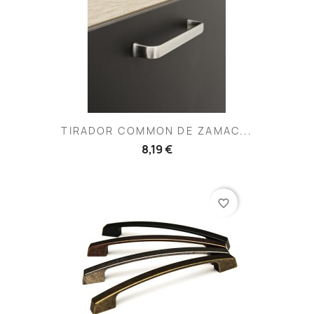
TIRADOR COMMON DE ZAMAC...
8,19 €
favorite_border