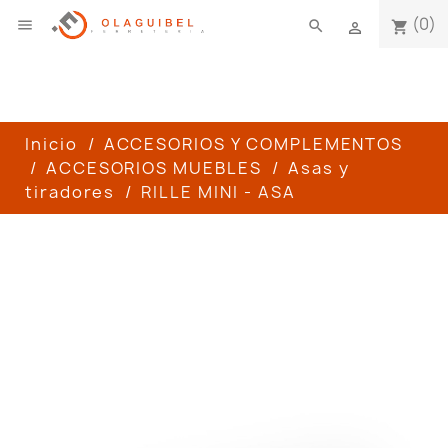
(0)

search
shopping_cart

Inicio
ACCESORIOS Y COMPLEMENTOS
ACCESORIOS MUEBLES
Asas y
tiradores
RILLE MINI - ASA